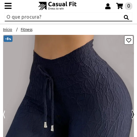
0
Início
Fitness
-6
%