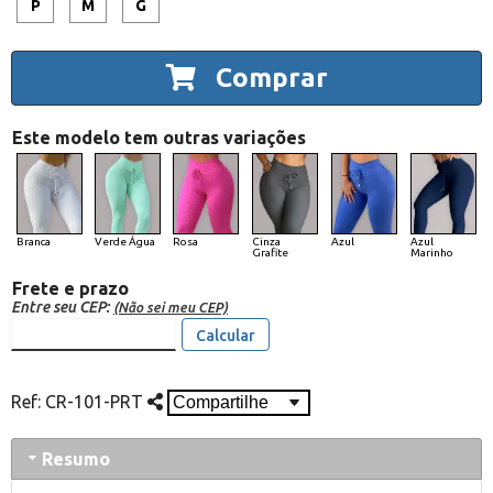
P
M
G
Comprar
Este modelo tem outras variações
Branca
Verde Água
Rosa
Cinza
Azul
Azul
Grafite
Marinho
Frete e prazo
Entre seu CEP:
(Não sei meu CEP)
Calcular
Ref:
CR-101-PRT
Resumo