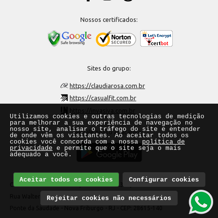
Nossos certificados:
Sites do grupo:
https://claudiarosa.com.br
https://casualfit.com.br
https://invasiva.com.br
Utilizamos cookies e outras tecnologias de medição
para melhorar a sua experiência de navegação no
nosso site, analisar o tráfego do site e entender
Instale nosso aplicativo:
de onde vêm os visitantes. Ao aceitar todos os
cookies você concorda com a nossa
política de
privacidade
e permite que o site seja o mais
adequado a você.
Aceitar todos os cookies
Configurar cookies
Claudia Rosa Modas Ltda
CNPJ: 26.729.375/0001-80
Rua Walter Azevedo, 323
Rejeitar cookies não necessários
Ponte da Saudade - Nova Friburgo - RJ - CEP: 28615-140