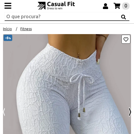
0
Início
Fitness
-6
%