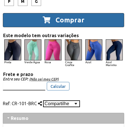
P
M
G
Comprar
Este modelo tem outras variações
Preta
Verde Água
Rosa
Cinza
Azul
Azul
Grafite
Marinho
Frete e prazo
Entre seu CEP:
(Não sei meu CEP)
Calcular
Ref:
CR-101-BRC
Resumo