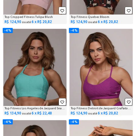
Top Cropped Fitness Tulipa Blush
Top Fitness Quebec Bloom
R$ 124,90
6 x R$ 20,82
R$ 124,90
6 x R$ 20,82
ou até
ou até
4 %
4 %
Top Fitness Los Angeles de Jacquard Snake Menta
Top Fitness Detroit de Jacquard Grafiato Malva
R$ 134,90
6 x R$ 22,48
R$ 124,90
6 x R$ 20,82
ou até
ou até
4 %
4 %