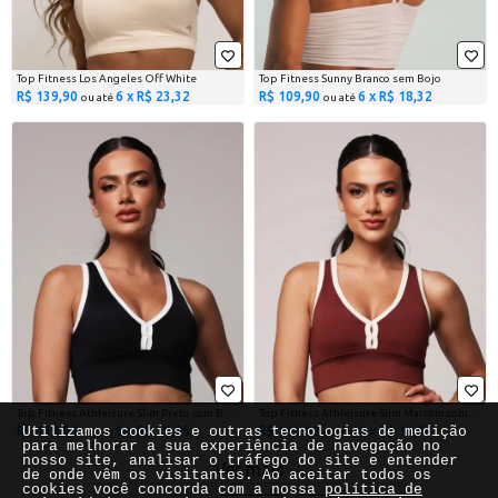
Top Fitness Los Angeles Off White
Top Fitness Sunny Branco sem Bojo
R$ 139,90
6 x R$ 23,32
R$ 109,90
6 x R$ 18,32
ou até
ou até
Top Fitness Athleisure Slim Preto com Branco
Top Fitness Athleisure Slim Marrom com Off White
R$ 119,90
6 x R$ 19,98
R$ 119,90
6 x R$ 19,98
Utilizamos cookies e outras tecnologias de medição
ou até
ou até
para melhorar a sua experiência de navegação no
nosso site, analisar o tráfego do site e entender
Ver mais
de onde vêm os visitantes. Ao aceitar todos os
cookies você concorda com a nossa
política de