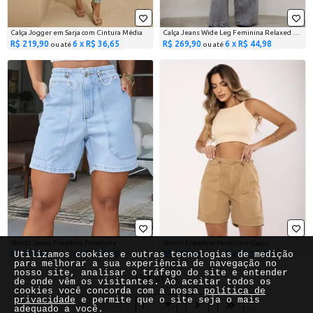
Calça Jogger em Sarja com Cintura Média
Calça Jeans Wide Leg Feminina Relaxed Cinza
R$ 219,90
6 x R$ 36,65
R$ 269,90
6 x R$ 44,98
ou até
ou até
Shorts Jeans Freedom Parachute
Shorts Freedom Parachute Caqui
R$ 179,90
6 x R$ 29,98
R$ 189,90
6 x R$ 31,65
Utilizamos cookies e outras tecnologias de medição
ou até
ou até
para melhorar a sua experiência de navegação no
nosso site, analisar o tráfego do site e entender
Ver mais
de onde vêm os visitantes. Ao aceitar todos os
cookies você concorda com a nossa
política de
privacidade
e permite que o site seja o mais
adequado a você.