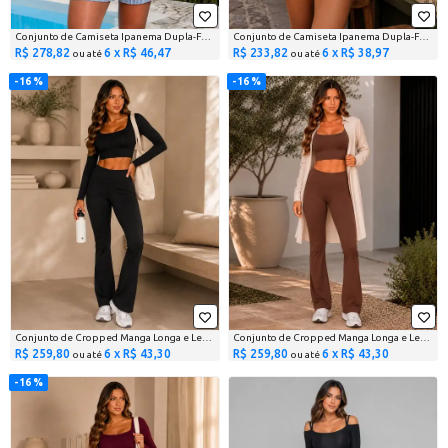
Conjunto de Camiseta Ipanema Dupla-Face Branca e Azul e...
Conjunto de Camiseta Ipanema Dupla-Face Verde e Amarela e...
R$ 278,82
6 x R$ 46,47
R$ 233,82
6 x R$ 38,97
ou até
ou até
16 %
16 %
Conjunto de Cropped Manga Longa e Legging Soft Motion Flare...
Conjunto de Cropped Manga Longa e Legging Soft Motion Flare...
R$ 259,80
6 x R$ 43,30
R$ 259,80
6 x R$ 43,30
ou até
ou até
16 %