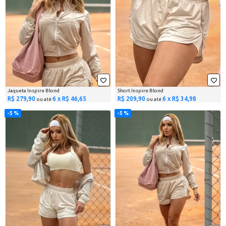
Jaqueta Inspire Blond
Short Inspire Blond
R$ 279,90
6 x R$ 46,65
R$ 209,90
6 x R$ 34,98
ou até
ou até
5 %
5 %