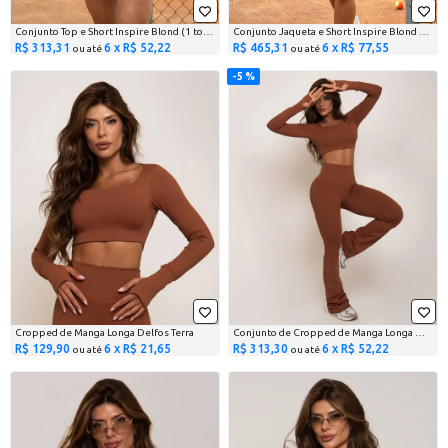
Conjunto Top e Short Inspire Blond (1 top + 1 short)
Conjunto Jaqueta e Short Inspire Blond (1 jaqueta + 1 short)
R$ 313,31
6 x R$ 52,22
R$ 465,31
6 x R$ 77,55
ou até
ou até
5 %
Cropped de Manga Longa Delfos Terra
Conjunto de Cropped de Manga Longa Delfos e Legging...
R$ 129,90
6 x R$ 21,65
R$ 313,30
6 x R$ 52,22
ou até
ou até