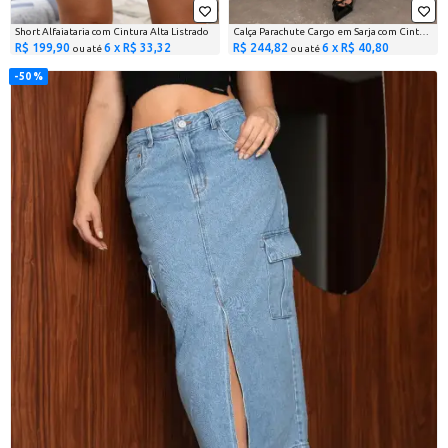
Short Alfaiataria com Cintura Alta Listrado
Calça Parachute Cargo em Sarja com Cintura Média
R$ 199,90
6 x R$ 33,32
R$ 244,82
6 x R$ 40,80
ou até
ou até
50 %