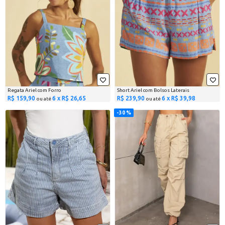
Regata Ariel com Forro
Short Ariel com Bolsos Laterais
R$ 159,90
6 x R$ 26,65
R$ 239,90
6 x R$ 39,98
ou até
ou até
30 %