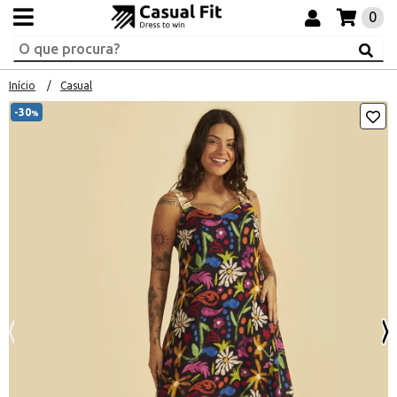
0
Início
Casual
-30
%