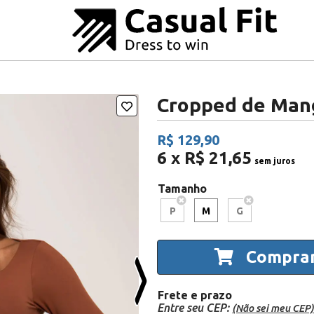
Cropped de Mang
R$ 129,90
6 x R$ 21,65
sem juros
Tamanho
P
M
G
Compra
Frete e prazo
Entre seu CEP:
(Não sei meu CEP)