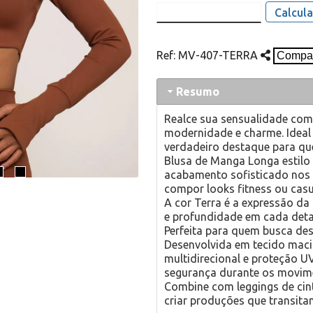
Calcula
Ref:
MV-407-TERRA
Resumo
Realce sua sensualidade co
modernidade e charme. Ideal
verdadeiro destaque para que
Blusa de Manga Longa estilo 
acabamento sofisticado nos 
compor looks fitness ou casu
A cor Terra é a expressão da
e profundidade em cada deta
Perfeita para quem busca de
Desenvolvida em tecido maci
multidirecional e proteção U
segurança durante os movim
Combine com leggings de cint
criar produções que transitam