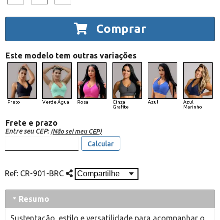
Comprar
Este modelo tem outras variações
Preto
Verde Água
Rosa
Cinza
Azul
Azul
Grafite
Marinho
Frete e prazo
Entre seu CEP:
(Não sei meu CEP)
Calcular
Ref:
CR-901-BRC
Resumo
Sustentação, estilo e versatilidade para acompanhar o