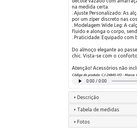
decote vazado com amarração
na medida certa.
. Ajuste Personalizado: As al
por um zíper discreto nas co
. Modelagem Wide Leg: A cal
fluido e alonga o corpo, sen
. Praticidade: Equipado com b
Do almoço elegante ao passei
chic. Vista-se com o conforto
Atenção! Acessórios não incl
Código do produto:
CJ-24845-VO
- Marca:
Descrição
Tabela de medidas
Fotos