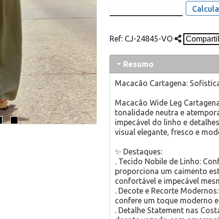
Calcula
Ref:
CJ-24845-VO
Resumo
Macacão Cartagena: Sofistic
Macacão Wide Leg Cartagena,
tonalidade neutra e atempora
impecável do linho e detalhe
visual elegante, fresco e mod
✨ Destaques:
. Tecido Nobile de Linho: Con
proporciona um caimento estr
confortável e impecável mesm
. Decote e Recorte Modernos:
confere um toque moderno e 
. Detalhe Statement nas Cost