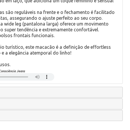
 em laço, que adiciona um toque feminino e sensual
ças são reguláveis na frente e o fechamento é facilitado
stas, assegurando o ajuste perfeito ao seu corpo.
ça wide leg (pantalona larga) oferece um movimento
do super tendência e extremamente confortável.
olsos frontais funcionais.
o turístico, este macacão é a definição de effortless
 e a elegância atemporal do linho!
usos.
Consciência Jeans