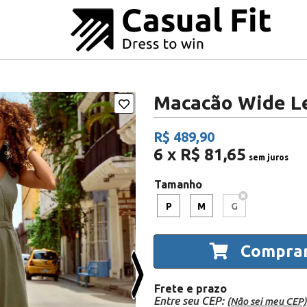
Macacão Wide L
R$ 489,90
6 x R$ 81,65
sem juros
Tamanho
P
M
G
Compra
Frete e prazo
Entre seu CEP:
(Não sei meu CEP)