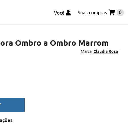
0
Suas compras
Você
Liora Ombro a Ombro Marrom
Marca:
Claudia Rosa
r
iações