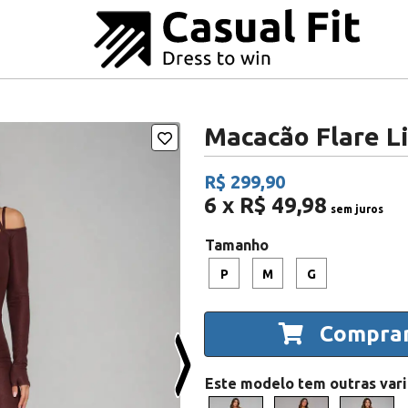
Macacão Flare 
R$ 299,90
6 x R$ 49,98
sem juros
Tamanho
P
M
G
Compra
Este modelo tem outras var