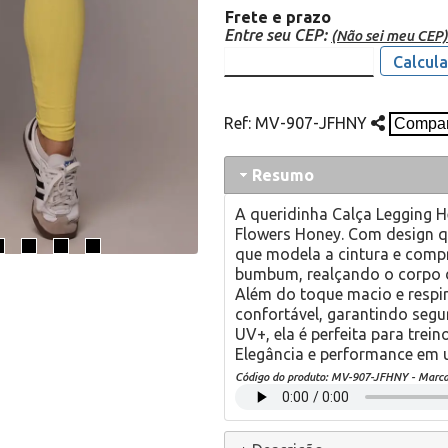
Frete e prazo
Entre seu CEP:
(Não sei meu CEP)
Calcula
Ref:
MV-907-JFHNY
Resumo
A queridinha Calça Legging 
Flowers Honey. Com design qu
que modela a cintura e comp
bumbum, realçando o corpo d
Além do toque macio e respir
confortável, garantindo seg
UV+, ela é perfeita para tre
Elegância e performance em
Código do produto:
MV-907-JFHNY
- Marc