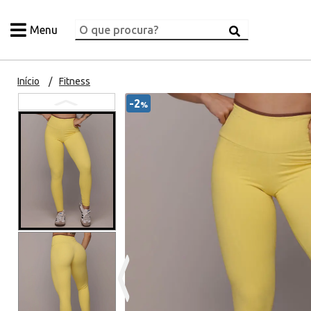
Menu
Início
Fitness
-2
%