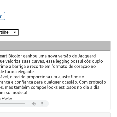
r
Heart Bicolor ganhou uma nova versão de Jacquard
e valoriza suas curvas, essa legging possui cós duplo
rime a barriga e recorte em formato de coração no
e forma elegante.
ável, o tecido proporciona um ajuste firme e
urança e confiança para qualquer ocasião. Com proteção
inos, mas também compõe looks estilosos no dia a dia.
 um só modelo!
a:
Moving