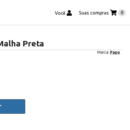
0
Suas compras
Você
Malha Preta
Marca:
Papu
r