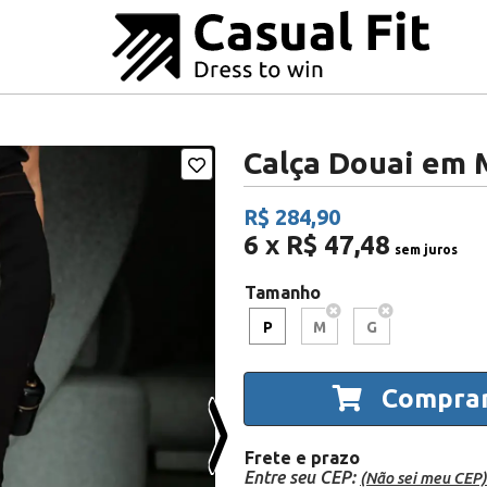
Calça Douai em 
R$ 284,90
6 x R$ 47,48
sem juros
Tamanho
P
M
G
Compra
Frete e prazo
Entre seu CEP:
(Não sei meu CEP)