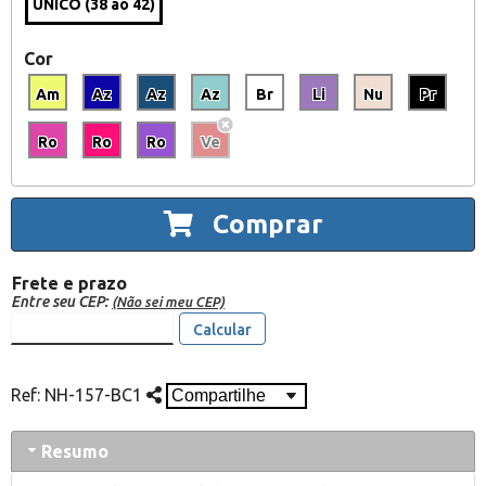
ÚNICO (38 ao 42)
Cor
Am
Az
Az
Az
Br
Li
Nu
Pr
Ro
Ro
Ro
Ve
Comprar
Frete e prazo
Entre seu CEP:
(Não sei meu CEP)
Calcular
Ref:
NH-157-BC1
Resumo